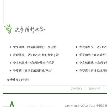
爱采购线下峰会圆满举行！发现邯
发现秦皇岛，见证B2
发现承德，见证B2B创新的力量｜爱
爱采购线下峰会盛大
全意纸尿裤-全心呵护婴童护理品
全意纸尿裤-全心呵护
孕婴店主直播卖纸尿裤成“网红”
孕婴店主直播卖纸尿裤
友情链接：(
申请
)
关于我们
|
版权声明
Copyright © 2002-2018
中国联