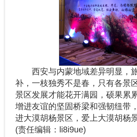
西安与内蒙地域差异明显，旅
补，一枝独秀不是春，只有各景
景区发展才能花开满园，硕果累
增进友谊的坚固桥梁和强韧纽带
进大漠胡杨景区，爱上大漠胡杨景
(责任编辑：li8i9ue)