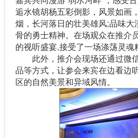
嘉宾共同漫游“弱水河畔”，感受古
逅水镜胡杨五彩倒影，风景如画，
烟，长河落日的壮美雄风;品味大
骨的勇士精神。在场观众在推介
的视听盛宴,接受了一场涤荡灵魂
此外，推介会现场还通过微信
品等方式，让参会来宾在边看边
区的自然美景和异域风情。