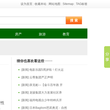
设为首页
|
收藏本站
|
网站地图
|
Sitemap
|
TAG标签
搜 索
房产
旅游
教育
猜你也喜欢看这些 ······
[新闻] 电影乐园5周岁啦！灯火运
[新闻] 云尊集团严正声明
[新闻] 薛克彬—【奋斗百年路 开
[新闻] 龙骏集团大力发展社区养
[新闻] 福州电视台少年特种兵开
女性
[新闻] 日本Baglioni芭莉奥尼：自然
答