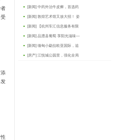
[新闻] 中药外治牛皮癣，首选药
费者
，受
[新闻] 敦煌艺术馆又放大招！ 姿
[新闻] 【杭州车汇信息服务有限
[新闻] 品澧县葡萄 享阳光滋味—
[新闻] 缅甸小勐拉欧亚国际，追
[房产] 江悦城公园里，强化全局
有添
焕发
女性